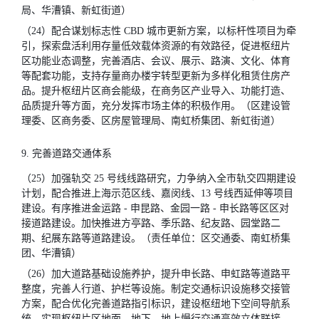
局、华漕镇、新虹街道）
（24）配合谋划标志性 CBD 城市更新方案，以标杆性项目为牵
引，探索盘活利用存量低效载体资源的有效路径，促进枢纽片
区功能业态调整，完善酒店、会议、展示、路演、文化、体育
等配套功能，支持存量商办楼宇转型更新为多样化租赁住房产
品。提升枢纽片区商会能级，在商务区产业导入、功能打造、
品质提升等方面，充分发挥市场主体的积极作用。（区建设管
理委、区商务委、区房屋管理局、南虹桥集团、新虹街道）
9. 完善道路交通体系
（25）加强轨交 25 号线线路研究，力争纳入全市轨交四期建设
计划，配合推进上海示范区线、嘉闵线、13 号线西延伸等项目
建设。有序推进金运路 - 申昆路、金园一路 - 申长路等区区对
接道路建设。加快推进方亭路、季乐路、纪友路、园堂路二
期、纪展东路等道路建设。（责任单位：区交通委、南虹桥集
团、华漕镇）
（26）加大道路基础设施养护，提升申长路、申虹路等道路平
整度，完善人行道、护栏等设施。制定交通标识设施移交接管
方案，配合优化完善道路指引标识，建设枢纽地下空间导航系
统，实现枢纽片区地面、地下、地上慢行交通高效立体联接。