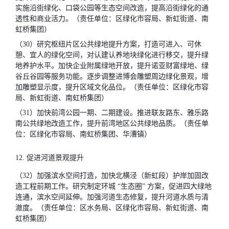
实施沿街绿化、口袋公园等生态空间改造，提高沿街绿化的通
透性和商业活力。（责任单位：区绿化市容局、新虹街道、南
虹桥集团）
（30）研究枢纽片区公共绿地提升方案，打造可进入、可休
憩、宜人的绿化空间，对认建认养地块绿化进行移交，提升绿
地养护水平。加快企业附属绿地开放，提升诺亚财富绿地、绿
谷丘谷园等服务功能。逐步调整进博会雕塑周边绿化景观，增
加雕塑显示度，提升区域文化品位。（责任单位：区绿化市容
局、新虹街道、南虹桥集团）
（31）加快前湾公园一期、二期建设。推进联友路东、雅乐路
南公共绿地改造工作，提升前湾地区公共绿地品质。（责任单
位：区绿化市容局、南虹桥集团、华漕镇）
12. 促进河道景观提升
（32）加强滨水空间打造，加快北横泾（新虹段）护岸加固改
造工程前期工作。研究制定环城 “生态圈” 方案，促进四大绿地
连通，滨水空间延伸。加强河道生态修复，提升河道水质与清
澈度。（责任单位：区水务局、区绿化市容局、新虹街道、南
虹桥集团）