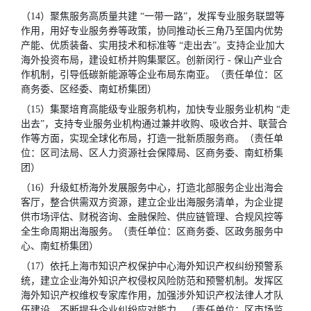
（14）聚焦服务高质量共建 “一带一路”，发挥专业服务联盟等
作用，用好专业服务券等政策，协同推动长三角乃至国内优势
产能、优质装备、实用技术和标准等 “走出去”。支持企业加大
海外投资布局，建设虹桥并购集聚区。创新闵行 - 保山产业合
作机制，引导低碳新能源等企业布局东南亚。（责任单位：区
商务委、区经委、南虹桥集团）
（15）集聚培育高能级专业服务机构，加快专业服务业机构 “走
出去”，支持专业服务业机构通过兼并收购、吸收合并、联营合
作等方面，实现全球化布局，打造一批新质服务商。（责任单
位：区司法局、区人力资源社会保障局、区商务委、南虹桥集
团）
（16）升级虹桥海外发展服务中心，打造北部服务企业出海会
客厅，整合供需双方资源，建立企业出海服务清单，为企业提
供市场评估、财税咨询、金融保险、供应链管理、合规风控等
全生命周期出海服务。（责任单位：区商务委、区政务服务中
心、南虹桥集团）
（17）依托上海市知识产权保护中心海外知识产权纠纷预警系
统，建立企业海外知识产权侵权风险防范和预警机制。发挥区
海外知识产权维权专家库作用，加强涉外知识产权法律人才队
伍建设，不断提升企业纠纷应对能力。（责任单位：区市场监