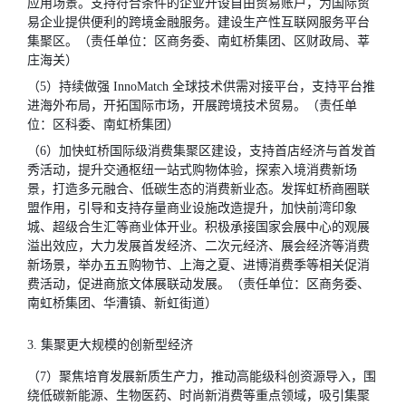
应用场景。支持符合条件的企业开设自由贸易账户，为国际贸
易企业提供便利的跨境金融服务。建设生产性互联网服务平台
集聚区。（责任单位：区商务委、南虹桥集团、区财政局、莘
庄海关）
（5）持续做强 InnoMatch 全球技术供需对接平台，支持平台推
进海外布局，开拓国际市场，开展跨境技术贸易。（责任单
位：区科委、南虹桥集团）
（6）加快虹桥国际级消费集聚区建设，支持首店经济与首发首
秀活动，提升交通枢纽一站式购物体验，探索入境消费新场
景，打造多元融合、低碳生态的消费新业态。发挥虹桥商圈联
盟作用，引导和支持存量商业设施改造提升，加快前湾印象
城、超级合生汇等商业体开业。积极承接国家会展中心的观展
溢出效应，大力发展首发经济、二次元经济、展会经济等消费
新场景，举办五五购物节、上海之夏、进博消费季等相关促消
费活动，促进商旅文体展联动发展。（责任单位：区商务委、
南虹桥集团、华漕镇、新虹街道）
3. 集聚更大规模的创新型经济
（7）聚焦培育发展新质生产力，推动高能级科创资源导入，围
绕低碳新能源、生物医药、时尚新消费等重点领域，吸引集聚