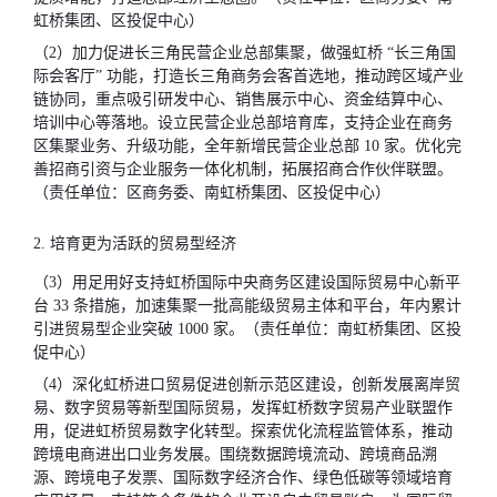
虹桥集团、区投促中心）
（2）加力促进长三角民营企业总部集聚，做强虹桥 “长三角国
际会客厅” 功能，打造长三角商务会客首选地，推动跨区域产业
链协同，重点吸引研发中心、销售展示中心、资金结算中心、
培训中心等落地。设立民营企业总部培育库，支持企业在商务
区集聚业务、升级功能，全年新增民营企业总部 10 家。优化完
善招商引资与企业服务一体化机制，拓展招商合作伙伴联盟。
（责任单位：区商务委、南虹桥集团、区投促中心）
2. 培育更为活跃的贸易型经济
（3）用足用好支持虹桥国际中央商务区建设国际贸易中心新平
台 33 条措施，加速集聚一批高能级贸易主体和平台，年内累计
引进贸易型企业突破 1000 家。（责任单位：南虹桥集团、区投
促中心）
（4）深化虹桥进口贸易促进创新示范区建设，创新发展离岸贸
易、数字贸易等新型国际贸易，发挥虹桥数字贸易产业联盟作
用，促进虹桥贸易数字化转型。探索优化流程监管体系，推动
跨境电商进出口业务发展。围绕数据跨境流动、跨境商品溯
源、跨境电子发票、国际数字经济合作、绿色低碳等领域培育