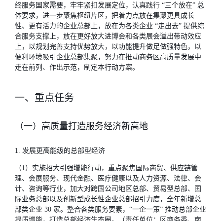
终服务国家需要，牢牢紧扣发展定位，认真践行 “三个放在” 总
体要求，进一步聚焦枢纽片区，把着力点放在集聚更具成长
性、更有活力的企业总部上，放在为各类企业 “走出去” 提供综
合服务支撑上，放在更好放大进博会和各类展会溢出带动效应
上，以规划完善支持优势放大，以功能提升做足做强特色，以
便利环境吸引企业总部集聚，努力在推动商务区高质量发展中
走在前列、作出示范，制定本行动方案。
一、重点任务
（一）高质量打造服务经济新高地
1. 发展更高能级的总部型经济
（1）实施招大引强增能行动，重点聚焦国际商贸、供应链管
理、会展服务、现代金融、医疗健康以及人力资源、法律、会
计、咨询等行业，加大对跨国公司地区总部、贸易型总部、国
际业务总部以及创新型成长性企业总部招引力度，全年新增总
部类企业 30 家。整合各类服务要素，“一企一策” 推动总部企业
提质增能，打造总部经济生态圈。（责任单位：区商务委、南