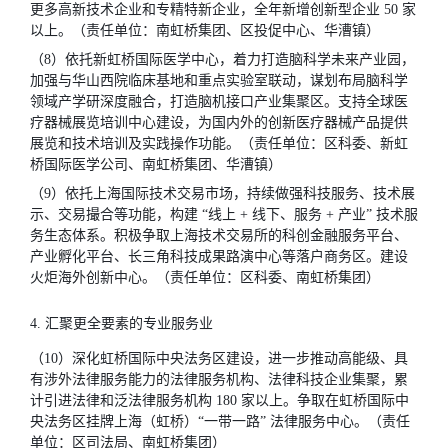
更多高新技术企业和专精特新企业，全年新增创新型企业 50 家
以上。（责任单位：南虹桥集团、区投促中心、华漕镇）
（8）依托新虹桥国际医学中心，着力打造脑科学未来产业园，
加强与华山西院临床基地和重点实验室联动，谋划布局脑科学
领域产学研深度融合，打造脑机接口产业集聚区。支持全球医
疗器械展览培训中心建设，为国内外的创新医疗器械产品提供
展览和技术培训及实践操作功能。（责任单位：区科委、新虹
桥国际医学公司、南虹桥集团、华漕镇）
（9）依托上海国际技术交易市场，持续做强科技服务、技术展
示、交易撮合等功能，构建 “线上 + 线下、服务 + 产业” 技术服
务生态体系。积极争取上海技术交易所的科创金融服务平台、
产业孵化平台、长三角科技成果路演中心等落户商务区。建设
火炬海外创新中心。（责任单位：区科委、南虹桥集团）
4. 汇聚更全要素的专业服务业
（10）深化虹桥国际中央法务区建设，进一步推动高能级、具
有涉外法律服务能力的法律服务机构、法律科技企业集聚，累
计引进法律和泛法律服务机构 180 家以上。争取在虹桥国际中
央法务区挂牌上海（虹桥）“一带一路” 法律服务中心。（责任
单位：区司法局、南虹桥集团）