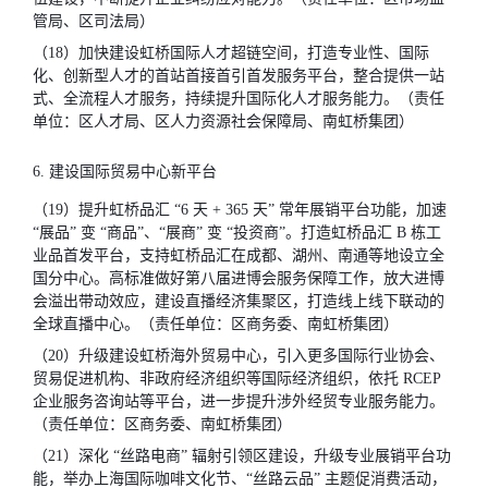
管局、区司法局）
（18）加快建设虹桥国际人才超链空间，打造专业性、国际
化、创新型人才的首站首接首引首发服务平台，整合提供一站
式、全流程人才服务，持续提升国际化人才服务能力。（责任
单位：区人才局、区人力资源社会保障局、南虹桥集团）
6. 建设国际贸易中心新平台
（19）提升虹桥品汇 “6 天 + 365 天” 常年展销平台功能，加速
“展品” 变 “商品”、“展商” 变 “投资商”。打造虹桥品汇 B 栋工
业品首发平台，支持虹桥品汇在成都、湖州、南通等地设立全
国分中心。高标准做好第八届进博会服务保障工作，放大进博
会溢出带动效应，建设直播经济集聚区，打造线上线下联动的
全球直播中心。（责任单位：区商务委、南虹桥集团）
（20）升级建设虹桥海外贸易中心，引入更多国际行业协会、
贸易促进机构、非政府经济组织等国际经济组织，依托 RCEP
企业服务咨询站等平台，进一步提升涉外经贸专业服务能力。
（责任单位：区商务委、南虹桥集团）
（21）深化 “丝路电商” 辐射引领区建设，升级专业展销平台功
能，举办上海国际咖啡文化节、“丝路云品” 主题促消费活动，