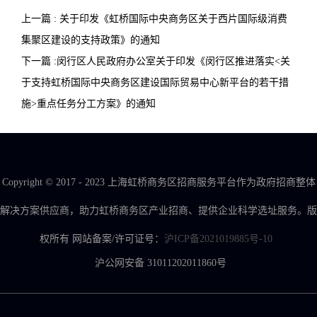
上一篇 : 关于印发《虹桥国际中央商务区关于西片国际级消费
集聚区建设的支持政策》的通知
下一篇 :闵行区人民政府办公室关于印发《闵行区推进落实<关
于支持虹桥国际中央商务区建设国际贸易中心新平台的若干措
施>重点任务分工方案》的通知
Copyright © 2017 - 2023 上海虹桥商务区招商服务平台作为政府招商整体
解决方案供应商，助力虹桥商务区产业招商、提供企业科学选址服务。版
权所有 网站备案/许可证号：
沪ICP备2021019885号-10
沪公网安备 31011202011860号