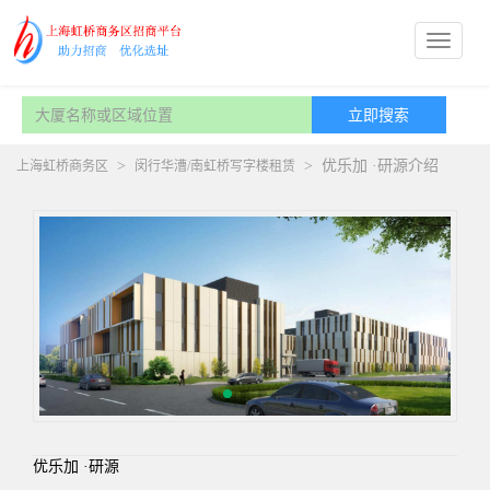
>
>
优乐加 ·研源介绍
上海虹桥商务区
闵行华漕/南虹桥写字楼租赁
优乐加 ·研源