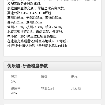
及配套服务正日趋成熟。
多维路网立体交通 ，掌控全球商务大势。
高速公路 G15、G42、G50环绕
苏州1h08m，无锡1h35m，南通1h52m，
嘉兴1h28m，湖州1h58m
常州2h15m，杭州2h14m，镇江2h45m，
北翟高架接连G15、嘉闵高架、外环线、
中环线，20分钟直达虹桥交通枢纽
在建诸光路隧道5分钟直达地铁2、17号线，
步行3分钟抵达地铁13号线闵北路站(规划)
优乐加 ·研源楼盘参数
层高
层数
电梯
6米
得房率
物业公司
开发商
70%