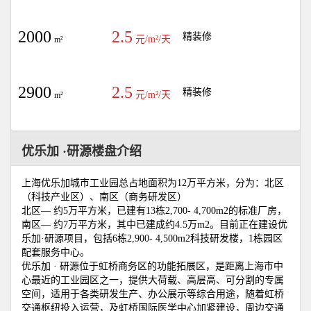
2000
2.5
精装修
元/m²/天
m²
2900
2.5
精装修
元/m²/天
m²
优乐加 ·研源楼盘介绍
上海优乐加城市工业园总占地面积为12万平方米，分为：北区
（科技产业区）、南区（商务研发区）
北区— 约5万平方米，已建有13栋2,700- 4,700m2的标准厂房，
南区— 约7万平方米，其中已建成约4.5万m2。目前正在建设优
乐加·研源项目，包括6栋2,900- 4,500m2科技研发楼，1栋园区
配套服务中心。
优乐加 · 研源位于虹桥商务区的功能拓展区，是距离上海市中
心最近的工业园区之一，提供大荷载、高层高、可分割的专属
空间，适用于各类研发生产、办公展示等综合用途，随着虹桥
交通枢纽投入运营，及虹桥国际医学中心加紧建设，周边交通