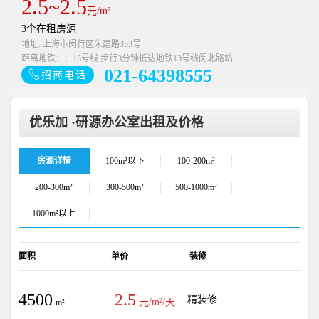
2.5~2.5
元/m²
3个在租房源
地址: 上海市闵行区朱建路333号
距离地铁：：13号线 步行3分钟抵达地铁13号线闵北路站
021-64398555
招商电话
优乐加 ·研源办公室出租及价格
房源详情
100m²以下
100-200m²
200-300m²
300-500m²
500-1000m²
1000m²以上
面积
单价
装修
4500
2.5
精装修
元/m²/天
m²