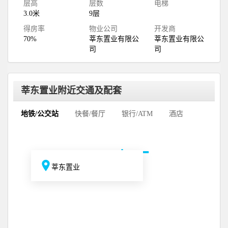
层高
层数
电梯
3.0米
9层
得房率
物业公司
开发商
70%
莘东置业有限公
莘东置业有限公
司
司
莘东置业附近交通及配套
地铁/公交站
快餐/餐厅
银行/ATM
酒店
莘东置业