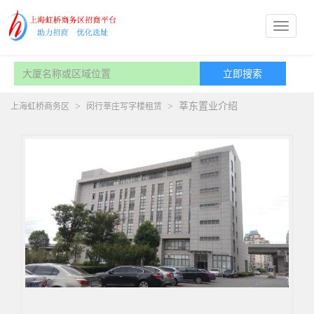
>
>
莘东置业介绍
上海虹桥商务区
闵行莘庄写字楼租赁