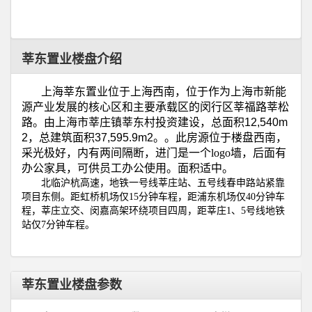
莘东置业楼盘介绍
上海莘东置业位于上海西南，位于作为‌‌上海市新能
源产业发展的核心区和主要承载区的闵行区莘福路莘松
路。由上海市莘庄镇莘东村投资建设
，总面积
12,540m
2
，总建筑面积
37,595.9m2
。
。此房源位于楼盘西南，
采光极好，内有两间隔断，进门是一个
logo
墙，后面有
办公家具，可供员工办公使用。面积适中。
北临沪杭高速，地铁一号线莘庄站、五号线春申路站紧靠
项目东侧。距虹桥机场仅
15
分钟车程，距浦东机场仅
40
分钟车
程，莘庄立交、闵嘉高架环绕项目四周，距莘庄
1
、
5
号线地铁
站仅
7
分钟车程。
莘东置业楼盘参数