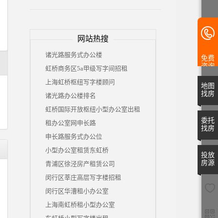
网站热搜
诸光路服务式办公楼
免费
咨询
虹桥商务区5a甲级写字间招租
上海虹桥枢纽写字楼顾问
地图
找房
诸光路办公楼排名
虹桥国际开放枢纽小型办公室出租
委托
租办公室网申长路
找房
申长路服务式办公位
小型办公室租赁东虹桥
投放
房源
青浦区徐泾房产租赁公司
闵行区莘庄高层写字楼招租
闵行区华漕租小办公室
上海南虹桥租小型办公室