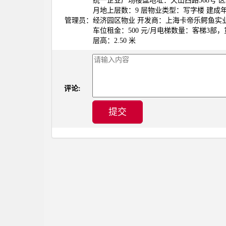
统一企业广场楼盘地址：天山西路568号 区域
月地上层数：9 层物业类型：写字楼 建成年
管理员：
经济园区物业 开发商：上海卡帝乐鳄鱼实业
车位租金：500 元/月电梯数量：客梯3部
层高：2.50 米
评论:
提交