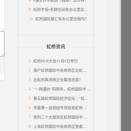
8
e通世界华新园（独栋）怎么样？
9
虹桥宇培•东朔空间有办公室出租吗？
10
虹桥国际展汇有办公室出租吗？
虹桥资讯
1
虹桥HUB大会11月6日举行
2
落户虹桥国际中央商务区北虹桥片区，蔚来国际总部项目签约
3
北虹桥再添两企业集团总部！
4
“一网通办”四周年，虹桥国际中央商务区企业服务中心举办宣传推广活动
5
第五届虹桥国际经济论坛｜“虹桥国际开放枢纽建设”分论坛暨2022年虹桥HUB大会
6
市委第一巡视组专项巡视虹桥国际中央商务区管委会党组工作动员会召开
7
党的二十大报告在虹桥国际中央商务区管委会党员干部中引发热烈反响
8
上海虹桥国际中央商务区管委会召开党的二十大会议精神学习交流会