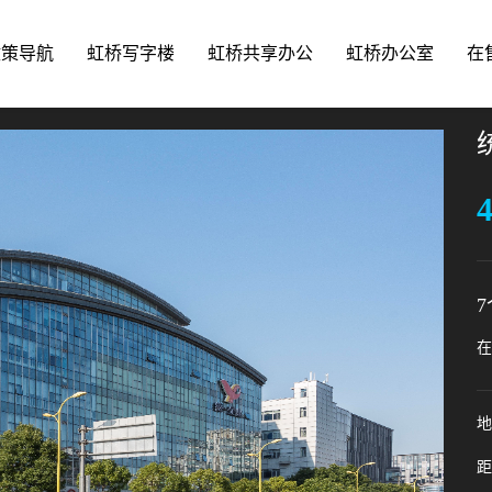
政策导航
虹桥写字楼
虹桥共享办公
虹桥办公室
在
4
7
在
地
距