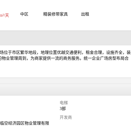
中区
精装修带家具
出租
m²/天
广场位于市区繁华地段，地理位置优越交通便利，租金合理，设施齐全，装
的物业管理周到，为商家提供一流的商务服务。统一企业广场房型布局合
电梯
3部
司
开发商
桥临空经济园区物业管理有限