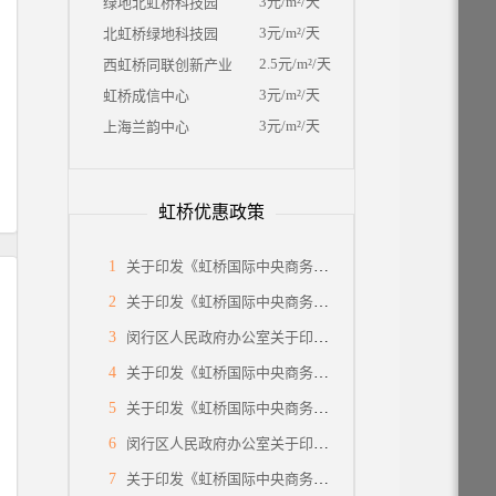
3元/m²/天
绿地北虹桥科技园
3元/m²/天
北虹桥绿地科技园
2.5元/m²/天
西虹桥同联创新产业园
3元/m²/天
虹桥成信中心
3元/m²/天
上海兰韵中心
虹桥优惠政策
1
关于印发《虹桥国际中央商务区关于低空经济高质量发展的支持政策》的通知
2
关于印发《虹桥国际中央商务区关于特色产业园区高质量发展的支持政策》的通知
3
闵行区人民政府办公室关于印发《2025年虹桥国际中央商务区（闵行部分）建设行动方案》的通知
4
关于印发《虹桥国际中央商务区关于加快发展法律服务业，打造涉外法律服务高地的支持政策 (试行)》的通知
5
关于印发《虹桥国际中央商务区关于提升生态环境和区域品质的支持政策》的通知
6
闵行区人民政府办公室关于印发《闵行区推进落实<关于支持虹桥国际中央商务区建设国际贸易中心新平台的若干措施>重点任务分工方案》的通知
7
关于印发《虹桥国际中央商务区关于支持总部企业发展的支持政策》的通知