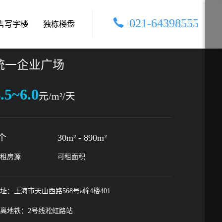
021-64398555
售写字楼
独栋楼盘
统一企业广场
.5~6.0
元/m²/天
个
30m²
-
890m²
租房源
可租面积
址：上海市天山西路568号a幢4楼401
离地铁：2号线淞虹路站