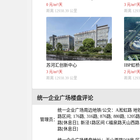
0 元/m²/天
3 元/m²/
距离 12938.39 公里
距离 1293
苏河汇创新中心
IBP虹
3 元/m²/天
2 元/m²/
距离 12938.39 公里
距离 1293
统一企业广场楼盘评论
统一企业广场周边地铁/公交：A淞虹路 地铁2号线
路区间; 176路; 316路; 876路; 880路; 12
管理员：
路[休息日]; 新泾1路区间 C福泉路天山西路 74路;
路[休息日]