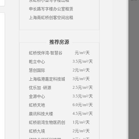
东虹桥小型写字楼出租
申长路写字楼办公室租赁
上海南虹桥创客空间出租
推荐房源
元/m²/天
虹桥悦伴湾-智慧谷
3.5元/m²/天
乾立中心
2元/m²/天
慧创国际
3元/m²/天
上海临港嘉定科技城
2.5元/m²/天
优乐加 ·研源
3.5元/m²/天
金源中心
6.0元/m²/天
虹桥天地
4.5元/m²/天
晨讯科技大楼
1元/m²/天
虹桥前湾生物医药创新中心
2元/m²/天
虹桥九境