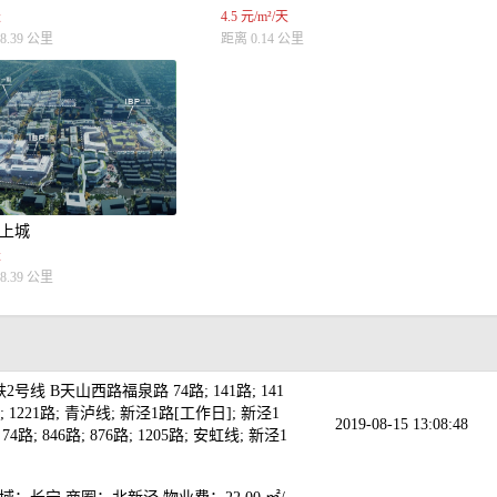
天
4.5 元/m²/天
8.39 公里
距离 0.14 公里
桥上城
天
8.39 公里
 B天山西路福泉路 74路; 141路; 141
05路; 1221路; 青泸线; 新泾1路[工作日]; 新泾1
2019-08-15 13:08:48
 846路; 876路; 1205路; 安虹线; 新泾1