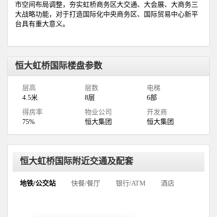
市空间布局调整，夯实虹桥商务区大交通、大会展、大商务三
大战略功能，对于打造国际化中央商务区、国际贸易中心新平
台具有重大意义。
恒大虹桥国际楼盘参数
层高
层数
电梯
4.5米
8层
6部
得房率
物业公司
开发商
75%
恒大集团
恒大集团
恒大虹桥国际附近交通及配套
地铁/公交站
快餐/餐厅
银行/ATM
酒店