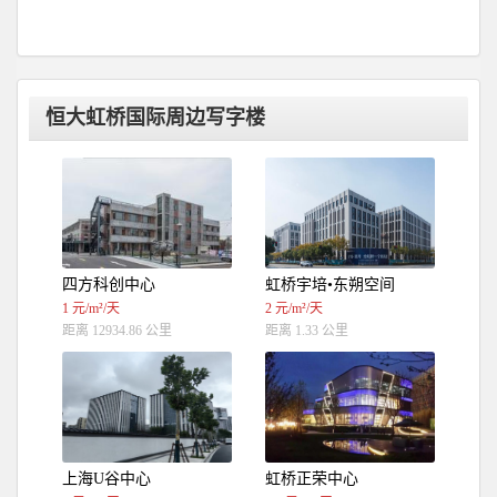
恒大虹桥国际周边写字楼
四方科创中心
虹桥宇培•东朔空间
1 元/m²/天
2 元/m²/天
距离 12934.86 公里
距离 1.33 公里
上海U谷中心
虹桥正荣中心